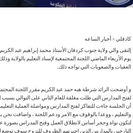
كادقلي – أخبار الساعه
إلتقى والي ولاية جنوب كردفان الأستاذ محمد إبراهيم عبد الكريم 
يوم الأربعاء الماضي اللجنة المجتمعية لإسناد التعليم بالولاية وذل
العقبات والصعوبات التي تواجه ذلك.
و أوضحت الرائد شرطة هبه حمد عبد الكريم مقرر اللجنة المجتمعي
لفتح المدارس التي ظلت مغلقة للعام الثاني على التوالي بسبب ال
أن الجلسة جاءت للتفاكر لفتح المدارس ومواصلة العملية التعليمية
والتعليم ، ووعدا بالوقوف مع الامر ودعم اللجنة ، واضافت نحن 
لتكون نواة وحجر أساس لانطلاق العمل وفتح المدراس بصورة علمي
النازحين بالمدارس الذين اجبرتهم الظروف للنزوح سوف توضع لهم ا