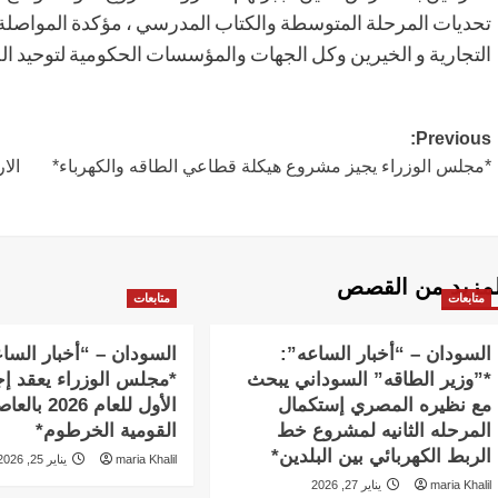
تحديات المرحلة المتوسطة والكتاب المدرسي ، مؤكدة المواصلة 
التجارية و الخيرين وكل الجهات والمؤسسات الحكومية لتوحيد الج
Post
Previous:
*مجلس الوزراء يجيز مشروع هيكلة قطاعي الطاقه والكهرباء*
الا
navigation
لمزيد من القصص
متابعات
متابعات
السودان – “أخبار الساعه”:
السودان – “أخبار السا
*”وزير الطاقه” السوداني يبحث
*مجلس الوزراء يعقد إج
مع نظيره المصري إستكمال
الأول للعام 2026 
المرحله الثانيه لمشروع خط
القومية الخرطوم*
الربط الكهربائي بين البلدين*
maria Khalil
يناير 25, 2026
maria Khalil
يناير 27, 2026