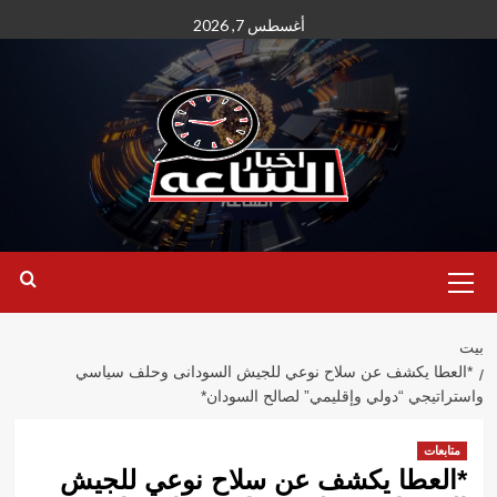
نتقل
أغسطس 7, 2026
لى
لمحتوى
القائمة
الأساسية
بيت
*العطا يكشف عن سلاح نوعي للجيش السودانى وحلف سياسي
واستراتيجي “دولي وإقليمي” لصالح السودان*
متابعات
*العطا يكشف عن سلاح نوعي للجيش