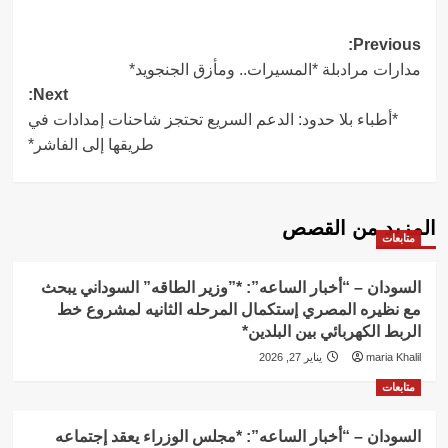
Post
Previous:
مدارات مرادبلة *المسيرات.. ومأزق الجنجويد*
navigation
Next:
*أطباء بلا حدود: الدعم السريع تحتجز شاحنات إمدادات في
طريقها إلى الفاشر*
المزيد من القصص
متابعات
السودان – “أخبار الساعه”: *”وزير الطاقه” السوداني يبحث
مع نظيره المصري إستكمال المرحله الثانيه لمشروع خط
الربط الكهربائي بين البلدين*
maria Khalil
يناير 27, 2026
متابعات
السودان – “أخبار الساعه”: *مجلس الوزراء يعقد إجتماعه