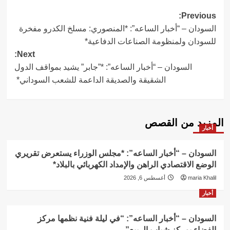
Post
Previous:
السودان – “أخبار الساعه”: *المنصوري: مسلخ الكدرو مفخرة
navigation
للسودان ولمنظومة الصناعات الدفاعية*
Next:
السودان – “أخبار الساعه”: *”جابر” يشيد بمواقف الدول
الشقيقة والصديقة الداعمة للشعب السوداني*
المزيد من القصص
أخبار
السودان – “أخبار الساعه”: *مجلس الوزراء يستعرض تقريري
الوضع الاقتصادي الراهن والإمداد الكهربائي بالبلاد*
maria Khalil
أغسطس 6, 2026
أخبار
السودان – “أخبار الساعه”: “في ليلة فنية نظمها مركز
الفضاء بمركز شباب الربيع”