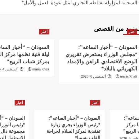
السجانة لمزاولة نشاطه التجاري تمثل عودة العمل والأمل*
لمزيد من القصص
أخبار
أخبار
السودان – “أخبار الساعه”:
السودان – “أخبار السا
*مجلس الوزراء يستعرض تقريري
ليلة فنية نظمها مركز ا
الوضع الاقتصادي الراهن والإمداد
بمركز شباب الربيع”
الكهربائي بالبلاد*
maria Khalil
أغسطس 4, 2026
maria Khalil
أغسطس 6, 2026
أخبار
أخبار
لساعه”:
السودان – “أخبار الساعه”:
السودان – “أ
ا مركز
*رئيس الوزراء يجري زيارة
*رئيس الوزرا
الربيع”
تفقدية لمركز السلام لجراحة
مجموعة دال 
القلب بسوبا*
الاستثمار ال
4, 2026