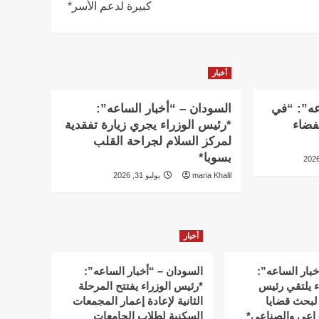
كبيرة لدعم الأسر*
أخبار
عه”: “في
السودان – “أخبار الساعه”:
لفضاء
*رئيس الوزراء يجري زيارة تفقدية
لمركز السلام لجراحة القلب
بسوبا*
maria Khalil
يوليو 31, 2026
أخبار
خبار الساعه”:
السودان – “أخبار الساعه”:
ء يلتقي رئيس
*رئيس الوزراء يفتتح المرحلة
لبحث قضايا
الثانية لإعادة إعمار المجمعات
زراعي والصناعي*
السكنية لطلاب الجامعات