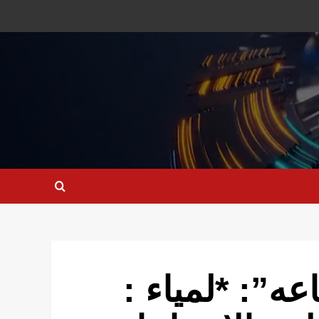
عه”: *لمياء :