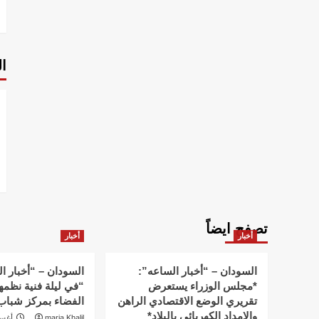
ا
تصفح ايضاً
أخبار
أخبار
السودان – “أخبار الساعه”:
السودان – “أخبار ا
*مجلس الوزراء يستعرض
“في ليلة فنية نظمه
تقريري الوضع الاقتصادي الراهن
الفضاء بمركز شباب 
والإمداد الكهربائي بالبلاد*
maria Khalil
أغسطس 