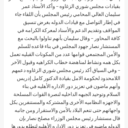
بقيادات مجلس شوري الزغاوه – وأكد الأستاذ عمر
سليمان الغالي المحامي رئيس المجلس بأن اللقاء جاء
في إطار التواصل مع قيادات الدوله بغرض تنسيق
المواقف وتقديم الدعم والأسناد لمعركة الكرامه في
كافة المحاور – وقال سليمان بأنهم تناولوا بالبحث مع
المستشار نصار جهود المجلس في بناء قاعده للسلم
والأمن المجتمعي قوامها عدد من المكونات القبليه تعمل
بكل همه ونشاط لمناهضة خطاب الكراهيه وقبول الآخر
– وفي السياق أكد رئيس مجلس شوري الزغاوه دعمهم
اللامحدود لحكومة الامل بقيادة الدكتور كامل إدريس
وأنهم ماضون في تعزيز دور الاداره الأهليه في بناء
السلام وتوحيد الجبهه الداخليه لنصرة القوات المسلحة
والاجهزه النظاميه الأخرى والمشتركه والمستنفرين بكل
واجهاتهم حتى تنعم البلاد بالأمن والاستقرار ومن جانبه
قال مستشار رئيس مجلس الوزراء مصلح نصار بإن
الدوله ماضيه في تعزيز دور الاداره الأهليه لتطلع بدورها