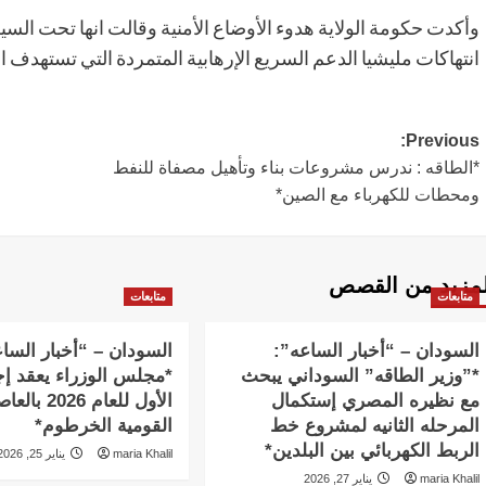
وأكدت حكومة الولاية هدوء الأوضاع الأمنية وقالت انها تحت ال
انتهاكات مليشيا الدعم السريع الإرهابية المتمردة التي تستهدف ا
Post
Previous:
*الطاقه : ندرس مشروعات بناء وتأهيل مصفاة للنفط
navigation
ومحطات للكهرباء مع الصين*
لمزيد من القصص
متابعات
متابعات
السودان – “أخبار الساعه”:
السودان – “أخبار السا
*”وزير الطاقه” السوداني يبحث
*مجلس الوزراء يعقد إج
مع نظيره المصري إستكمال
الأول للعام 2026 
المرحله الثانيه لمشروع خط
القومية الخرطوم*
الربط الكهربائي بين البلدين*
maria Khalil
يناير 25, 2026
maria Khalil
يناير 27, 2026