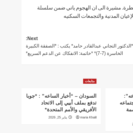
سيطرة. مشيرة الى ان الهجوم ياتي ضمن سلسلة
لإعيان المدنية والتجمعات السكنيه
Next:
*الدكتور التجاني عبدالقادر حامد* يكتب : *الصفقة الكبيرة
الخاسرة (7-7)* *خاتمة: الانفكاك عن الدعم السريع*
متابعات
عه”:
السودان – “أخبار الساعه” : *جوبا
تماعه
تدفع بملف أبيي إلى الاتحاد
بالعاصمة
الأفريقي والأمم المتحدة*
maria Khalil
يناير 25, 2026