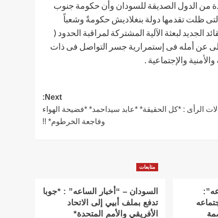
احدة من الدول الصديقة للسودان وأن حكومة جنوب
التى ظلت تقدمها دولة بنغلاديش حكومةً وشعباً
د الجديد لبعثة الآلية المشتركة لمراقبة الحدود (
لوالى عن أمله فى إستمرارية جسر التواصل فى ذات
الأمنية والإجتماعية .
Next:
ات الرأى : *كل الحقيقة* *عابد سيداحمد* *فضيحة الهواء
وفاجعة الخرطوم* !!
متابعات
عه”:
السودان – “أخبار الساعه” : *جوبا
تماعه
تدفع بملف أبيي إلى الاتحاد
بالعاصمة
الأفريقي والأمم المتحدة*