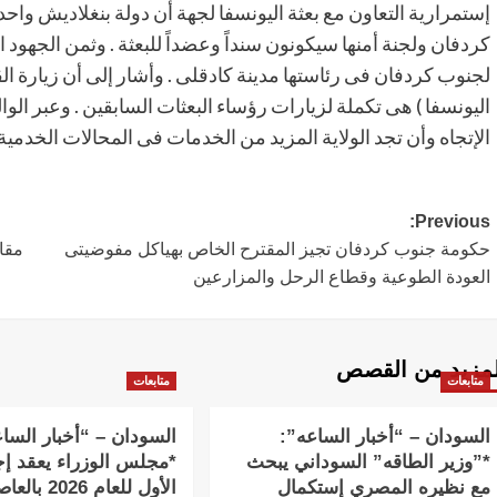
إستمرارية التعاون مع بعثة اليونسفا لجهة أن دولة بنغلاديش و
كردفان ولجنة أمنها سيكونون سنداً وعضداً للبعثة . وثمن الجهود 
لجنوب كردفان فى رئاستها مدينة كادقلى . وأشار إلى أن زيارة القائ
اليونسفا ) هى تكملة لزيارات رؤساء البعثات السابقين . وعبر ا
الإتجاه وأن تجد الولاية المزيد من الخدمات فى المحالات الخدمية و
Post
Previous:
حكومة جنوب كردفان تجيز المقترح الخاص بهياكل مفوضيتى
مقال
navigation
العودة الطوعية وقطاع الرحل والمزارعين
لمزيد من القصص
متابعات
متابعات
السودان – “أخبار الساعه”:
السودان – “أخبار السا
*”وزير الطاقه” السوداني يبحث
*مجلس الوزراء يعقد إج
مع نظيره المصري إستكمال
الأول للعام 2026 