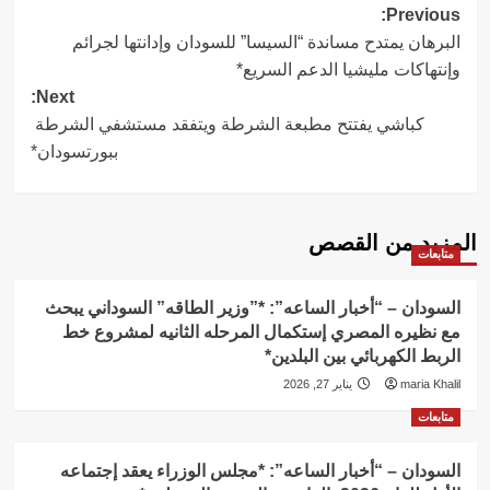
Post
Previous:
البرهان يمتدح مساندة “السيسا” للسودان وإدانتها لجرائم
navigation
وإنتهاكات مليشيا الدعم السريع*
Next:
كباشي يفتتح مطبعة الشرطة ويتفقد مستشفي الشرطة
ببورتسودان*
المزيد من القصص
متابعات
السودان – “أخبار الساعه”: *”وزير الطاقه” السوداني يبحث
مع نظيره المصري إستكمال المرحله الثانيه لمشروع خط
الربط الكهربائي بين البلدين*
maria Khalil
يناير 27, 2026
متابعات
السودان – “أخبار الساعه”: *مجلس الوزراء يعقد إجتماعه