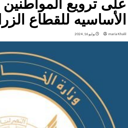
على ترويع المواطنين و
الأساسيه للقطاع الزر
maria Khalil
يوليو 16, 2024