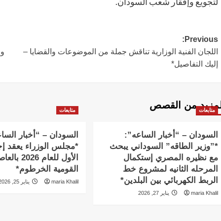
لتجويع وإفقار شعب السودان.
Post
Previous:
اللجان الفنية الوزارية تناقش جملة من الموضوعات والقضايا –
وا
navigation
إليك التفاصيل*
لمزيد من القصص
متابعات
متابعات
السودان – “أخبار الساعه”:
السودان – “أخبار السا
*”وزير الطاقه” السوداني يبحث
*مجلس الوزراء يعقد إج
مع نظيره المصري إستكمال
الأول للعام 2026 
المرحله الثانيه لمشروع خط
القومية الخرطوم*
الربط الكهربائي بين البلدين*
maria Khalil
يناير 25, 2026
maria Khalil
يناير 27, 2026