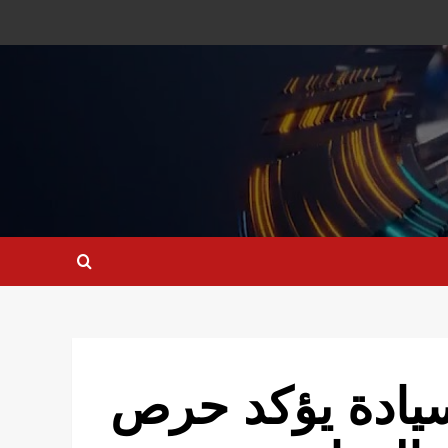
يادة يؤكد حرص