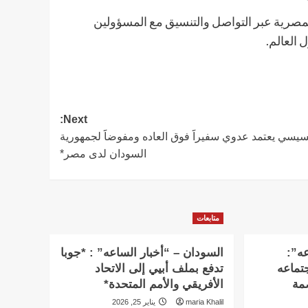
لمصرية عبر التواصل والتنسيق مع المسؤولين
 العالم.
Next:
سيسي يعتمد عدوي سفيراََ فوق العاده ومفوضاََ لجمهورية
السودان لدى مصر*
متابعات
عه”:
السودان – “أخبار الساعه” : *جوبا
تماعه
تدفع بملف أبيي إلى الاتحاد
بالعاصمة
الأفريقي والأمم المتحدة*
maria Khalil
يناير 25, 2026