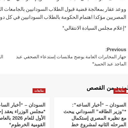
ووعد عقار بمعالجة قضية قبول الطلاب السودانيين بالجامعات ا
المصريين مؤكدا اهتمام الحكومة بالطلاب السودانيين في كل دول
*إعلام مجلس السيادة الانتقالي*
Post
Previous:
جهاز المخابرات العامة يوضح ملابسات إستدعاء الصحفي عبد
ال
navigation
الماجد عبد الحميد*
لمزيد من القصص
متابعات
متابعات
السودان – “أخبار الساعه”:
السودان – “أخبار السا
*”وزير الطاقه” السوداني يبحث
*مجلس الوزراء يعقد إج
مع نظيره المصري إستكمال
الأول للعام 2026 
المرحله الثانيه لمشروع خط
القومية الخرطوم*