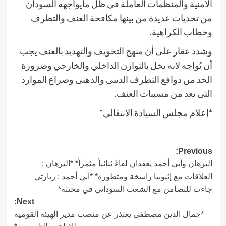
الأمنية والمنظمات العاملة في ظل مايواجهه السودان
من تحديات عديدة من بينها مكافحة العنف والتطرف
وخطاب الكراهية.
وشدد عقار على أن منهج التخويف والتهديد بالعنف يجب
أن يُواجه لانه يخل بالتوازن الداخلي والخارجي وضرورة
الحد من دوافع التطرف الدينى والذهنى وصراع الموارد
التى تعد من مسببات العنف.
*إعلام مجلس السيادة الانتقالي*
Post
Previous:
البرهان وآبي أحمد يعقدان لقاءً ثنائياً مثمراً* *البرهان :
navigation
العلاقات مع إثيوبيا راسخة ومتطورة* *آبي أحمد : زيارتي
جاءت للتضامن مع الشعب السوداني في محنته*
Next:
*جمال الدين مصطفى يعتذر عن منصب مدير الهيئه القوميه