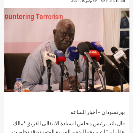
maria Khalil
يوليو 10, 2024
بورتسودان – أخبار الساعه
قال نائب رئيس مجلس السيادة الانتقالى الفريق *مالك
عقار إير* إن مليشيا الدعم السريع المتمردة قد تجاوزت