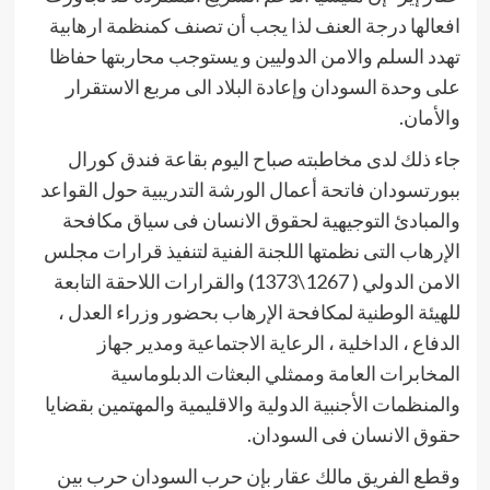
افعالها درجة العنف لذا يجب أن تصنف كمنظمة ارهابية
تهدد السلم والامن الدوليين و يستوجب محاربتها حفاظا
على وحدة السودان وإعادة البلاد الى مربع الاستقرار
والأمان.
جاء ذلك لدى مخاطبته صباح اليوم بقاعة فندق كورال
ببورتسودان فاتحة أعمال الورشة التدريبية حول القواعد
والمبادئ التوجيهية لحقوق الانسان فى سياق مكافحة
الإرهاب التى نظمتها اللجنة الفنية لتنفيذ قرارات مجلس
الامن الدولي ( 1267\1373) والقرارات اللاحقة التابعة
للهيئة الوطنية لمكافحة الإرهاب بحضور وزراء العدل ،
الدفاع ، الداخلية ، الرعاية الاجتماعية ومدير جهاز
المخابرات العامة وممثلي البعثات الدبلوماسية
والمنظمات الأجنبية الدولية والاقليمية والمهتمين بقضايا
حقوق الانسان فى السودان.
وقطع الفريق مالك عقار بإن حرب السودان حرب بين