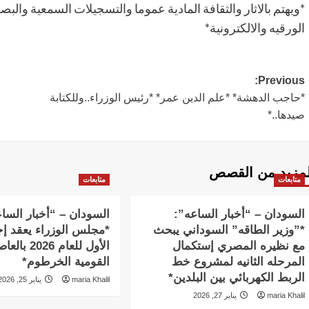
*ويهتم بالاثار والثقافة المادية عموما والتسجيلات السمعية والب
الورقيه والالكترونية*
Post
Previous:
*حاجب الدهشة* *علم الدين عمر* *رئيس الوزراء..وللكتابة
navigation
صيدها..*
لمزيد من القصص
متابعات
متابعات
السودان – “أخبار الساعه”:
السودان – “أخبار السا
*”وزير الطاقه” السوداني يبحث
*مجلس الوزراء يعقد إج
مع نظيره المصري إستكمال
الأول للعام 2026 
المرحله الثانيه لمشروع خط
القومية الخرطوم*
الربط الكهربائي بين البلدين*
maria Khalil
يناير 25, 2026
maria Khalil
يناير 27, 2026