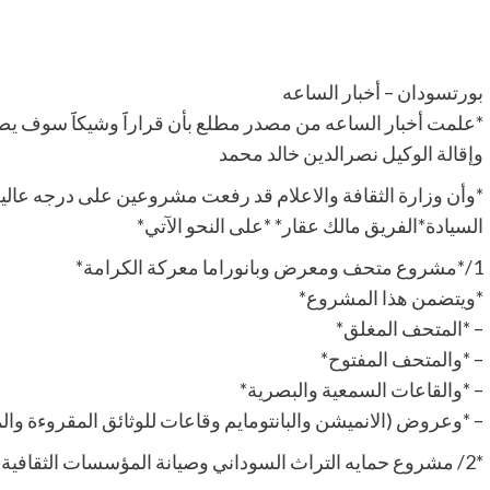
بورتسودان – أخبار الساعه
*علمت أخبار الساعه من مصدر مطلع بأن قراراََ وشيكاََ سوف يصد
وإقالة الوكيل نصرالدين خالد محمد
*وأن وزارة الثقافة والاعلام قد رفعت مشروعين على درجه عال
السيادة*الفريق مالك عقار* *على النحو الآتي*
1/*مشروع متحف ومعرض وبانوراما معركة الكرامة*
*ويتضمن هذا المشروع*
– *المتحف المغلق*
– *والمتحف المفتوح*
– *والقاعات السمعية والبصرية*
– *وعروض (الانميشن والبانتومايم وقاعات للوثائق المقروءة والم
*2/ مشروع حمايه التراث السوداني وصيانة المؤسسات الثقافية والفكرية*