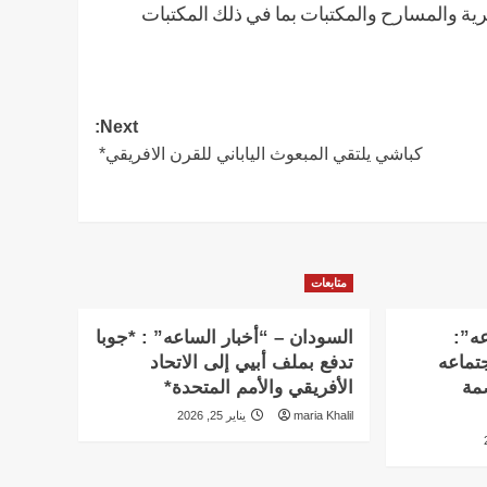
صرية والمسارح والمكتبات بما في ذلك المكتبات
Next:
كباشي يلتقي المبعوث الياباني للقرن الافريقي*
متابعات
عه”:
السودان – “أخبار الساعه” : *جوبا
تماعه
تدفع بملف أبيي إلى الاتحاد
بالعاصمة
الأفريقي والأمم المتحدة*
maria Khalil
يناير 25, 2026