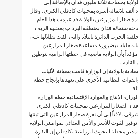
ولاية بمساحة ثلاثة مليون فدان بالإضافة إلى
 ألف ثلاثمائة أسرة بمحليات كادقلي الكبرى . وقال
ة صغار المزارعين بالولاية قد عزمت هذا العام
احة ستمائة فدان بمنطقة البرداب بمحلية الريف
ية الحرب الدائرة بالبلاد والتى ألقت بظلالها على
ين بالمحليات بضرورة مساعدة صغار المزارعين
 مؤكداً بأن الولاية ماضية فى خطتها الرامية لتوطين
لقادم .
صادية بالولاية إن الوزارة قامت بصيانة الآليات
والقوات النظامية الأخرى على تعهدها بإنجاح خطة
ة .
زارة الإنتاج والموارد الإقتصادية خطة الوزارة
في فدان لصغار المزارعين بمحليات كادقلي الكبرى
ي . لافتاً إلى أن نفرة صغار المزارعين التى تبنتها
وفير القوت للأسر والأمن الغذائي لمواطني الولاية
نا مدير محطة البحوث الزراعية بكادقلي إن النفرة