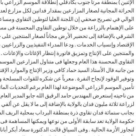
الإثنين ) بمنطقة مرتا جنوب بكادقلي إنطلاقة الموسم الزراعي بال
الحراثة المجانية لصغار المزارعين بمقدار فدانين لكل مزارع لعدد
الوالي في تصريح صحفي إن اللجنة العليا لتوطين التقاوي ومساعد
على الإهتمام بالزراعة من خلال توطين التقاوي المحسنة فى مس
الشرقي بالإضافة إلى تحضير الأرض مجاناً لصغار المنتجين على خلف
الإقتصاد وإنسياب الخدمات . ودعا المدراء التنفيذيين والزراعي
والمنتجين على الإنتاج وتمزيق فاتورة إنتظار الإغاثات والإعانات .
التقاوي المحسنة هذا العام وجعلها فى متناول المزارعين الموسم ا
من جانبه قال الأستاذ السيد حماد كافي وزير الإنتاج والموارد الإقت
وتوفير الوقود لإنجاح النفرة . معرباً عن شكره للقوات المسلحة 
تأمين الموسم الزراعي الموضوعة لهذا العام برغم التحديات الماثل
من ناحيته إستعرض المهندس حامد الرقيق الله جابو المدير العام لو
لزراعة ثلاثة مليون فدان بالولاية بالإضافة إلى ما لا يقل عن أل
بجانب ستمائة فدان تقاوي ذرة بمنطقة البرداب بمحلية الريف الشرق
حكومة الولاية تعد سابقة الأولى من نوعها ويمكنها المساهمة فى ت
لتجاوز الأزمة الحالية . وفى السياق قالت الدكتورة سعاد أبكر أبا