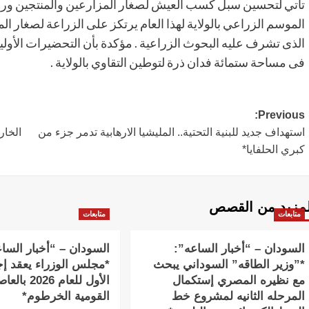
تأتي لتحسين سبل كسب العيش لصغار المزارعين والمنتجين ورفع 
الموسم الزراعي بالولاية لهذا العام يرتكز على الزراعة لصغار ا
الذى تشرف عليه البحوث الزراعية . مؤكدة بأن التحضيرات الأولية
فى مساحة ستمائة فدان ذرة لتوطين التقاوي بالولاية .
Post
Previous:
استهداف جديد للبنية التحتية.. المليشيا الارهابية تدمر جزء من
الخار
navigation
كبري الحلفايا*
لمزيد من القصص
متابعات
متابعات
السودان – “أخبار الساعه”:
السودان – “أخبار السا
*”وزير الطاقه” السوداني يبحث
*مجلس الوزراء يعقد إج
مع نظيره المصري إستكمال
الأول للعام 2026 
المرحله الثانيه لمشروع خط
القومية الخرطوم*