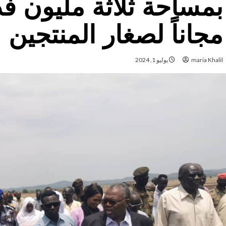
بمساحة ثلاثة مليون فد
مجاناً لصغار المنتجين .
maria Khalil
يوليو 1, 2024