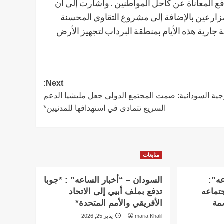
المعاناة عن كاحل المواطنين . وأشارت إلى أن
لمزارعين بالإضافة إلى مشروع التقاوي المحسنة
 جارية هذه الأيام بمنطقة البرداب لتجهيز الأرض
Next:
جية السودانية: صمت المجتمع الدولي جعل مليشيا الدعم
السريع تتمادى في استهدافها للمدنيين*
متابعات
عه”:
السودان – “أخبار الساعه” : *جوبا
تماعه
تدفع بملف أبيي إلى الاتحاد
بالعاصمة
الأفريقي والأمم المتحدة*
maria Khalil
يناير 25, 2026