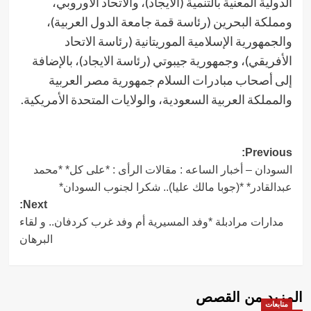
الدولية المعنية بالتنمية (الايجاد)، والاتحاد الأوروبي،
ومملكة البحرين (رئاسة قمة جامعة الدول العربية)،
والجمهورية الإسلامية الموريتانية (رئاسة الاتحاد
الأفريقي)، وجمهورية جيبوتي (رئاسة الايجاد)، بالإضافة
إلى أصحاب مبادرات السلام جمهورية مصر العربية
والمملكة العربية السعودية، والولايات المتحدة الأمريكية.
Post
Previous:
السودان – أخبار الساعه : مقالات الرأى : *على كل* *محمد
navigation
عبدالقادر* *(جوبا مالك عليا).. شكرا لجنوب السودان*
Next:
مدارات مرادبلة *وفد المسيرية أم وفد غرب كردفان.. و لقاء
البرهان
المزيد من القصص
متابعات